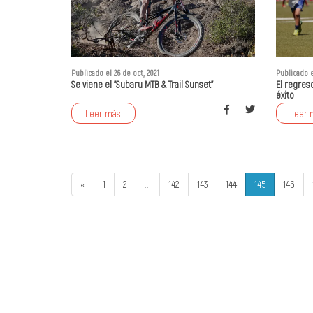
Publicado el 26 de oct, 2021
Publicado e
Se viene el "Subaru MTB & Trail Sunset"
El regreso
éxito
Leer más
Leer 
«
1
2
...
142
143
144
145
146