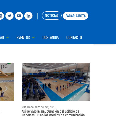
|
NOTICIAS
PAGAR CUOTA
DAD
EVENTOS
UCELANDIA
CONTACTO
Publicado el 28 de oct, 2021
!
Así se vivió la Inauguración del Edificio de
Deportes UC en los medios de comunicación.