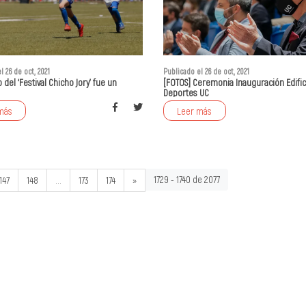
l 26 de oct, 2021
Publicado el 26 de oct, 2021
 del ‘Festival Chicho Jory’ fue un
[FOTOS] Ceremonia Inauguración Edific
Deportes UC
más
Leer más
1729 - 1740 de 2077
147
148
...
173
174
»