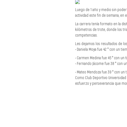
Luego de 1 año y medio sin poder 
actividad este fin de semana, en 
La carrera tenía formato en la dis
kilómetros de trote, donde los tr
competencias.
Les dejamos los resultados de los 
• Daniela Moya fue 42 ° con un tie
• Carmen Medina fue 45 ° con un t
• Fernando Jácome fue 38 ° con u
• Mateo Mendoza fue 39 ° con un 
Como Club Deportivo Universidad C
esfuerzo y perseverancia que mo