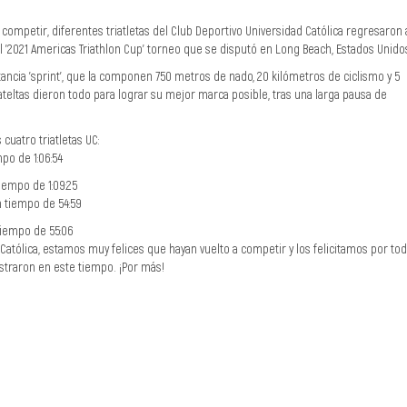
competir, diferentes triatletas del Club Deportivo Universidad Católica regresaron 
el '2021 Americas Triathlon Cup' torneo que se disputó en Long Beach, Estados Unido
tancia 'sprint', que la componen 750 metros de nado, 20 kilómetros de ciclismo y 5
iateltas dieron todo para lograr su mejor marca posible, tras una larga pausa de
cuatro triatletas UC:
mpo de 1:06:54
iempo de 1:09:25
n tiempo de 54:59
tiempo de 55:06
atólica, estamos muy felices que hayan vuelto a competir y los felicitamos por tod
straron en este tiempo. ¡Por más!