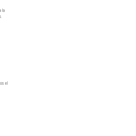
a la
s.
os el