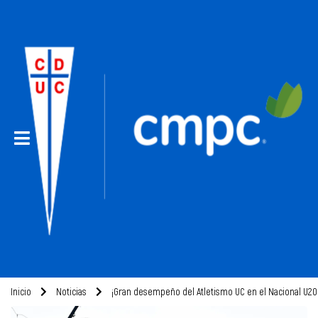
Inicio
Noticias
¡Gran desempeño del Atletismo UC en el Nacional U20